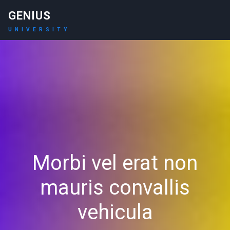
GENIUS
UNIVERSITY
Morbi vel erat non
mauris convallis
vehicula