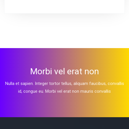
Morbi vel erat non
Nulla et sapien. Integer tortor tellus, aliquam faucibus, convallis
id, congue eu. Morbi vel erat non mauris convallis